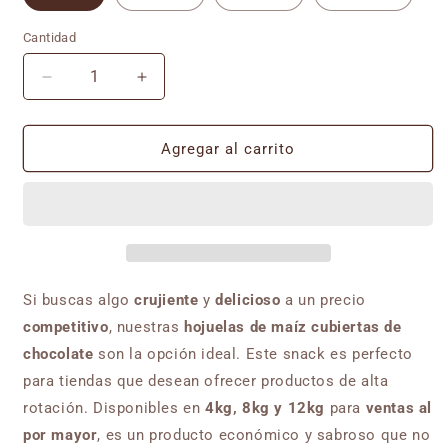
Cantidad
Reducir
Aumentar
cantidad
cantidad
para
para
Hojuela
Hojuela
Agregar al carrito
de
de
maíz
maíz
con
con
cobertura
cobertura
sabor
sabor
chocolate
chocolate
Si buscas algo
crujiente
y
delicioso
a un precio
competitivo
, nuestras
hojuelas de maíz cubiertas de
chocolate
son la opción ideal. Este snack es perfecto
para tiendas que desean ofrecer productos de alta
rotación. Disponibles en
4kg, 8kg y 12kg
para
ventas al
por mayor
, es un producto económico y sabroso que no