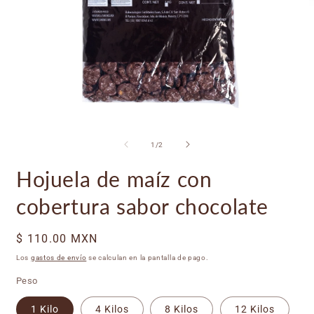
A
Abrir
e
elemento
m
multimedia
de
1
/
2
2
1
e
en
Hojuela de maíz con
u
una
v
ventana
m
modal
cobertura sabor chocolate
Precio
$ 110.00 MXN
habitual
Los
gastos de envío
se calculan en la pantalla de pago.
Peso
1 Kilo
4 Kilos
8 Kilos
12 Kilos